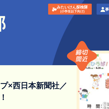
みたいけん探検隊
(小学生以下向け)
ップ×西日本新聞社／
！