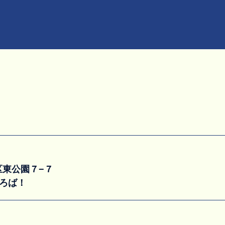
多区東公園７−７
ひろば！