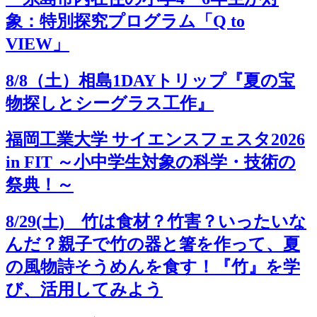
象：特別探究プログラム「Q to
VIEW」
8/8（土）相島1DAYトリップ『夏の宝
物探しとシーグラス工作』
福岡工業大学 サイエンスフェスタ2026
in FIT ～小中学生対象の科学・技術の
祭典！～
8/29(土) 竹は食材？竹害？いったいな
んだ？親子で竹の器と箸を作って、夏
の風物詩そうめんを食す！『竹』を学
び、活用してみよう