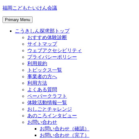
Skip
福岡こどもたいけん会議
to
content
Primary Menu
こうきしん探求部トップ
おすすめ体験診断
サイトマップ
ウェブアクセシビリティ
プライバシーポリシー
利用規約
トピックス一覧
事業者の方へ
利用方法
よくある質問
ペーパークラフト
体験活動情報一覧
おしごとチャレンジ
あのころインタビュー
お問い合わせ
お問い合わせ（確認）
お問い合わせ（完了）