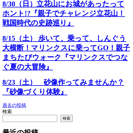
8/30（日）立花山にお城があったって
ホント!?『親子でチャレンジ立花山！
戦国時代の史跡巡り』
8/15（土） 歩いて、乗って、しんぐう
大横断！マリンクスに乗ってGO！親子
まちたびウォーク『マリンクスでつな
ぐ夏の大冒険』
8/23（土） 砂像作ってみませんか？
『砂像づくり体験』
過去の投稿
投
検索
稿
検索
ナ
最近の投稿