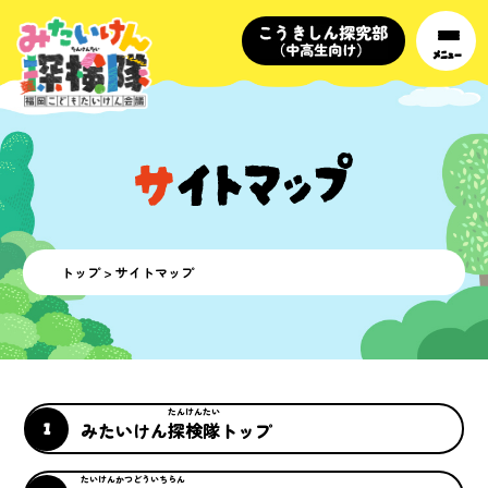
メニュー
トップ
> サイトマップ
たんけんたい
みたいけん
探検隊
トップ
たいけん
かつどう
いちらん