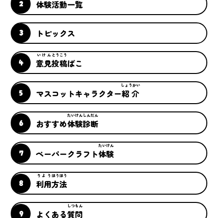
体験
活動
一覧
トピックス
いけん
とうこう
意見
投稿
ばこ
しょうかい
マスコットキャラクター
紹介
たいけん
しんだん
おすすめ
体験
診断
たいけん
ペーパークラフト
体験
りよう
ほうほう
利用
方法
しつもん
よくある
質問