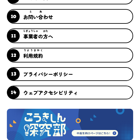
と
あ
お
問
い
合
わせ
じぎょうしゃ
かた
事業者
の
方
へ
りようきやく
利用規約
プライバシーポリシー
ウェブアクセシビリティ