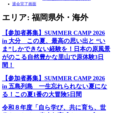
退会完了画面
エリア:
福岡県外・海外
【参加者募集】SUMMER CAMP 2026
in 大分 この夏、最高の思い出と “い
ま”しかできない経験を！日本の原風景
がのこる自然豊かな里山で原体験3日
間！
【参加者募集】SUMMER CAMP 2026
in 五島列島 一生忘れられない夏にな
る！この夏1番の大冒険5日間
令和８年度「自ら学び、共に育ち、世