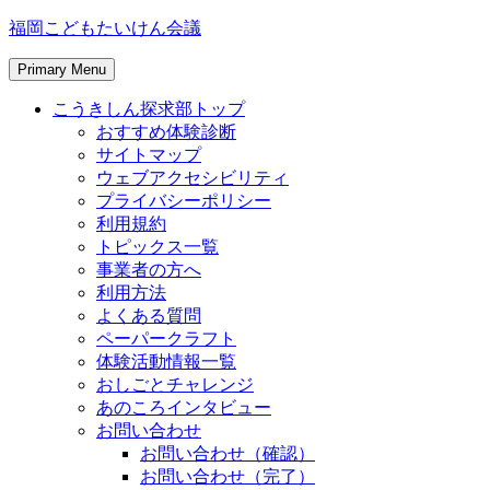
Skip
福岡こどもたいけん会議
to
content
Primary Menu
こうきしん探求部トップ
おすすめ体験診断
サイトマップ
ウェブアクセシビリティ
プライバシーポリシー
利用規約
トピックス一覧
事業者の方へ
利用方法
よくある質問
ペーパークラフト
体験活動情報一覧
おしごとチャレンジ
あのころインタビュー
お問い合わせ
お問い合わせ（確認）
お問い合わせ（完了）